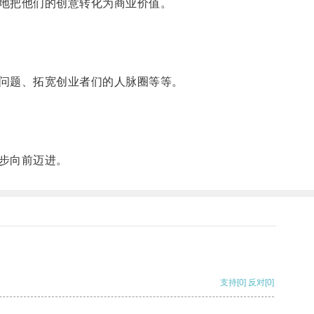
地把他们的创意转化为商业价值。
问题、拓宽创业者们的人脉圈等等。
步向前迈进。
支持
[0]
反对
[0]